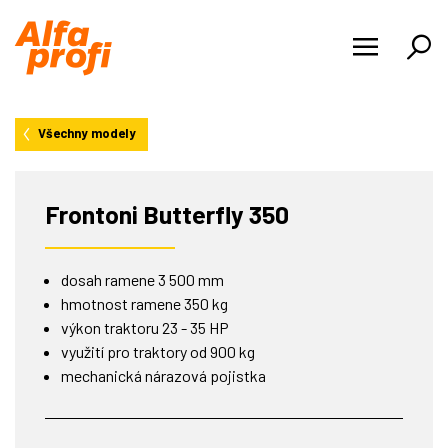
PRODUKTY
Všechny modely
NOVINKY
O NÁS
Frontoni Butterfly 350
KARIÉRA
dosah ramene 3 500 mm
REFERENCE
hmotnost ramene 350 kg
výkon traktoru 23 - 35 HP
KONTAKTY
využití pro traktory od 900 kg
mechanická nárazová pojistka