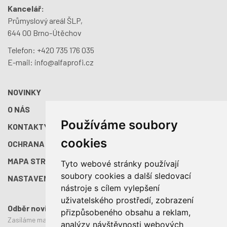
Kancelář:
Průmyslový areál ŠLP,
644 00 Brno-Útěchov
Telefon:
+420 735 176 035
E-mail:
info@alfaprofi.cz
NOVINKY
O NÁS
Používáme soubory
KONTAKTY
cookies
OCHRANA OS. ÚDAJŮ
MAPA STRÁNEK
Tyto webové stránky používají
soubory cookies a další sledovací
NASTAVENÍ COOKIES
nástroje s cílem vylepšení
uživatelského prostředí, zobrazení
Odběr novinek
přizpůsobeného obsahu a reklam,
Zasíláme maximálně 2x do měsíce
analýzy návštěvnosti webových