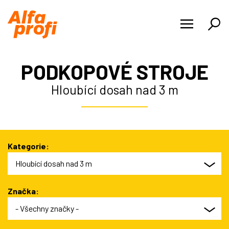
PRODUKTY
PODKOPOVÉ STROJE
NOVINKY
Hloubící dosah nad 3 m
O NÁS
KARIÉRA
Kategorie:
REFERENCE
Hloubící dosah nad 3 m
KONTAKTY
Značka:
- Všechny značky -