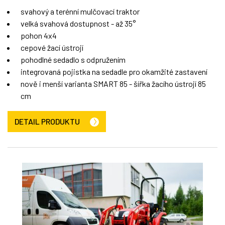
svahový a terénní mulčovací traktor
velká svahová dostupnost - až 35°
pohon 4x4
cepové žací ústrojí
pohodlné sedadlo s odpružením
integrovaná pojistka na sedadle pro okamžité zastavení
nově i menší varianta SMART 85 - šířka žacího ústrojí 85
cm
DETAIL PRODUKTU