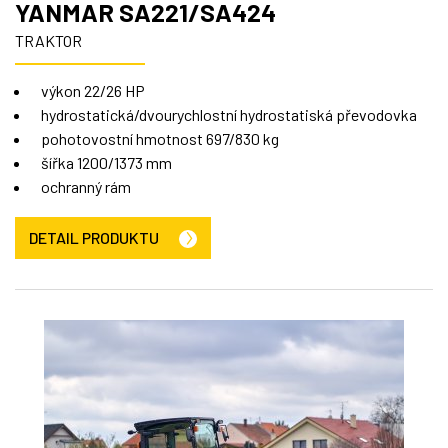
YANMAR SA221/SA424
TRAKTOR
výkon 22/26 HP
hydrostatická/dvourychlostní hydrostatiská převodovka
pohotovostní hmotnost 697/830 kg
šířka 1200/1373 mm
ochranný rám
DETAIL PRODUKTU