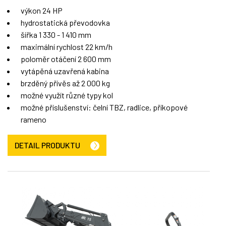
výkon 24 HP
hydrostatická převodovka
šířka 1 330 - 1 410 mm
maximální rychlost 22 km/h
poloměr otáčení 2 600 mm
vytápěná uzavřená kabina
brzděný přívěs až 2 000 kg
možné využít různé typy kol
možné příslušenství: čelní TBZ, radlice, příkopové
rameno
DETAIL PRODUKTU