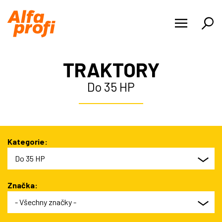
PRODUKTY
TRAKTORY
NOVINKY
Do 35 HP
O NÁS
KARIÉRA
Kategorie:
REFERENCE
Do 35 HP
KONTAKTY
Značka:
- Všechny značky -