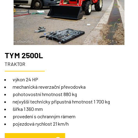
TYM 2500L
TRAKTOR
výkon 24 HP
mechanická reverzační převodovka
pohotovostní hmotnost 880 kg
nejvyšší technicky přípustná hmotnost 1 700 kg
šířka 1 360 mm
provedení s ochranným rámem
pojezdová rychlost 21 km/h