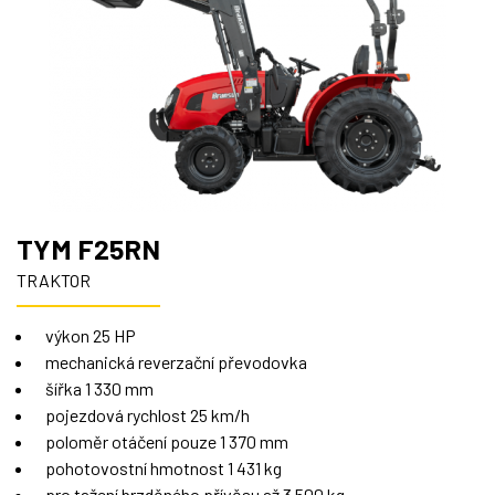
TYM F25RN
TRAKTOR
výkon 25 HP
mechanická reverzační převodovka
šířka 1 330 mm
pojezdová rychlost 25 km/h
poloměr otáčení pouze 1 370 mm
pohotovostní hmotnost 1 431 kg
pro tažení brzděného přívěsu až 3 500 kg