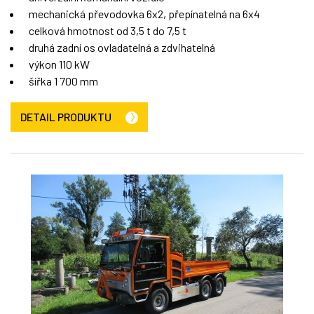
mechanická převodovka 6x2, přepínatelná na 6x4
celková hmotnost od 3,5 t do 7,5 t
druhá zadní os ovladatelná a zdvihatelná
výkon 110 kW
šířka 1 700 mm
DETAIL PRODUKTU