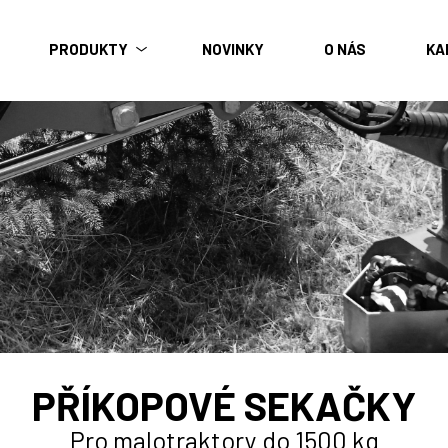
PRODUKTY
NOVINKY
O NÁS
KA
Hřbitovní bagry
Traktory
Do 35 HP
Od 35 HP do 60 HP
Nad 60 HP
Příkopové sekačky
PŘÍKOPOVÉ SEKAČKY
Pro malotraktory do 1500 kg
Pro malotraktory do 1500 kg