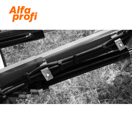
Užitkový elektromobil
Dálkově ovládané stroje
Svahové sekačky 60-70°
Univerzální nosiče nářadí
Na likvidaci dřevin
Sekačky a mulčovače
Komunální vozidla