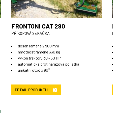
FRONTONI CAT 290
PŘÍKOPOVÁ SEKAČKA
dosah ramene 2 900 mm
hmotnost ramene 330 kg
výkon traktoru 30 - 50 HP
automatická protinárazová pojistka
unikátní otoč o 90°
DETAIL PRODUKTU