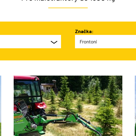
Pro traktory do 3500 kg
Pro traktory nad 3500 kg
Podkopové stroje
Značka:
Frontoni
Hloubící dosah do 2,3 m
Hloubící dosah od 2,3 m do 3 m
Hloubící dosah nad 3 m