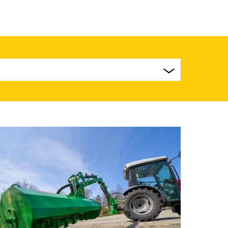
technika
Elektrická komunální vozidla EVUM
Komunální vozidla
Dálkově ovládané stroje
Traktory
Příslušenství k traktorům
Sekačky a mulčovače