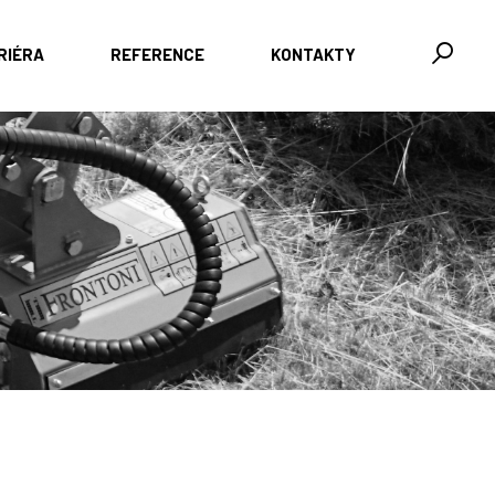
RIÉRA
REFERENCE
KONTAKTY
Mulčovače pro traktory
Pro traktory 30-60 HP
Pro traktory 60-90 HP
Štěpkovače
S vlastním pohonem
Za traktor
Skladové stroje a použitá